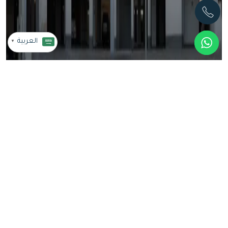
العربية
▼
شقه 3 غرف – حي الموسي فيو
3
3
110
م²