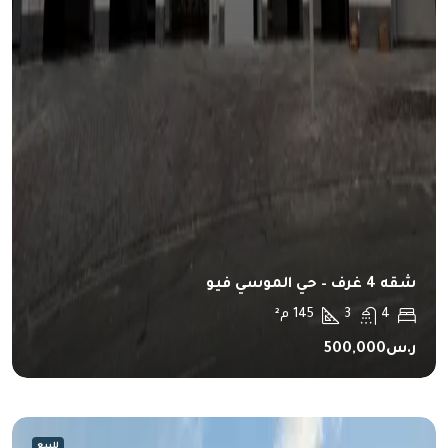
شقه 4 غرف – حي الموسي فيو
4
3
145
م²
ر.س500,000
للبيع