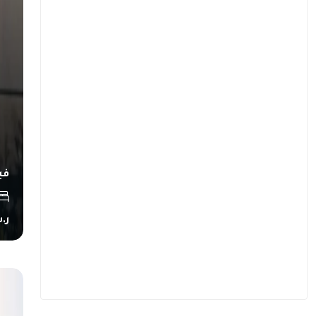
في
ر.س000