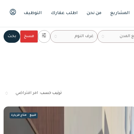
المشاريع
من نحن
اطلب عقارك
التوظيف
 المدن
غرف النوم
مسح
بحث
ترتيب حسب:
امر افتراضي
للبيع
متاح للزيارة