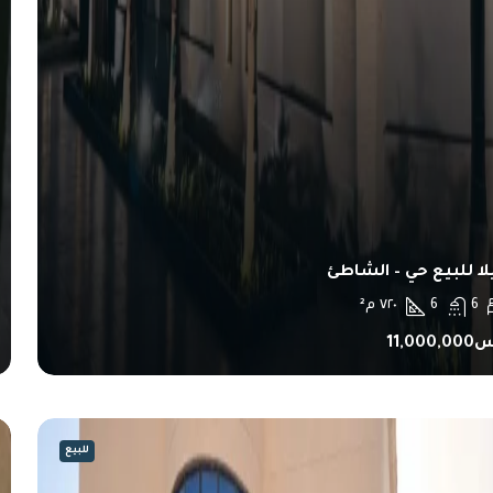
لا للبيع حي – الشاطئ
6
6
٧٢٠
م²
11,000,
للبيع