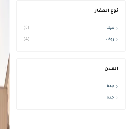
نوع العقار
فيلا
(8)
روف
(4)
المدن
جدة
جده