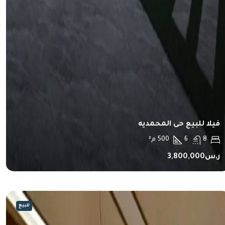
فيلا للبيع حى المحمديه
8
6
500
م²
ر.س3,800,000
للبيع