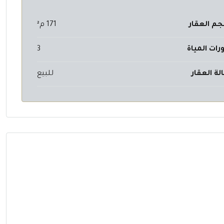
م العقار
171 م²
رات المياة
3
لة العقار
للبيع