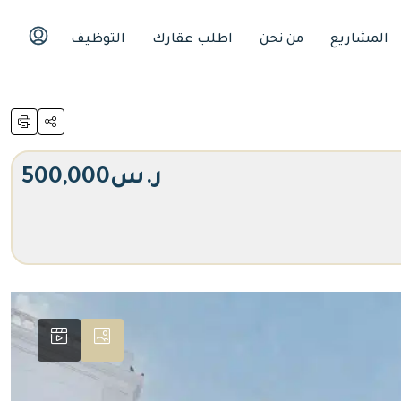
المشاريع
من نحن
اطلب عقارك
التوظيف
ر.س500,000