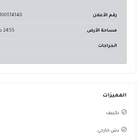
رقم الأعلان
100174140
مساحة الأرض
2455 م²
الجراجات
المميزات
تكييف
دش خارجي