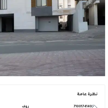
نظرة عامة
7100174140
روف