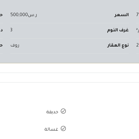
7
السعر
ر.س500,000
حج
غرف النوم
3
دو
2
نوع العقار
روف
حا
حديقة
غسالة