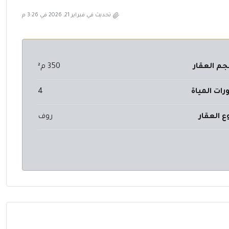
تحديث في فبراير 21, 2026 في 3:26 م
م العقار
350 م²
رات المياة
4
ع العقار
روف