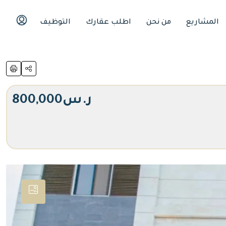
المشاريع
من نحن
اطلب عقارك
التوظيف
ر.س800,000