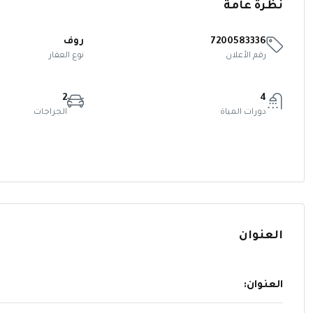
نظرة عامة
7200583336
روف
رقم الأعلان
نوع العقار
2
4
دورات المياة
الجراجات
العنوان
العنوان: