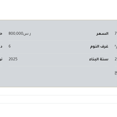
7
السعر
ر.س800,000
حج
غرف النوم
6
دو
2
سنة البناء
2025
نو
ع