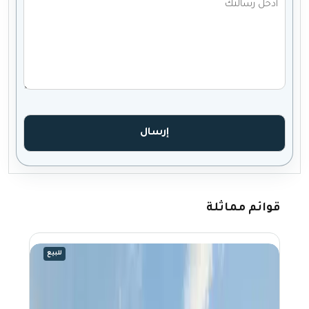
قوائم مماثلة
للبيع