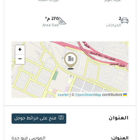
غرف النوم
دورات المياة
2
270 م²
الجراجات
Area Size
+
−
|
©
contributors
OpenStreetMap
Leaflet
العنوان
فتح على خرائط جوجل
العنوان:
الموسى فيو جدة