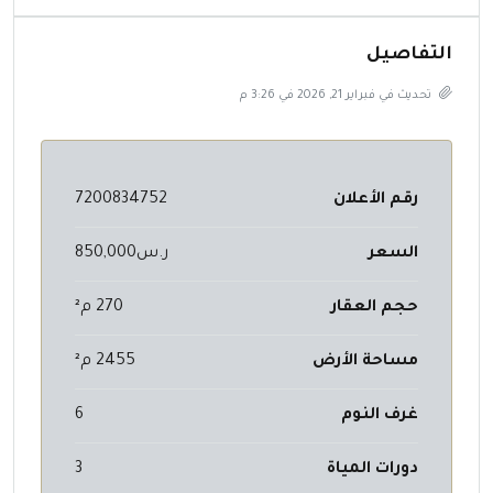
التفاصيل
تحديث في فبراير 21, 2026 في 3:26 م
رقم الأعلان
7200834752
السعر
ر.س850,000
حجم العقار
270 م²
مساحة الأرض
2455 م²
غرف النوم
6
دورات المياة
3