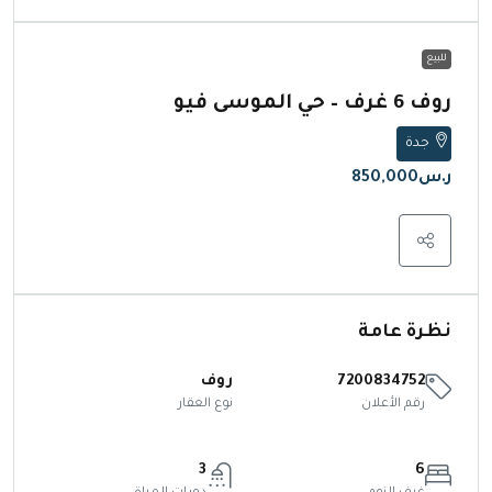
للبيع
روف 6 غرف – حي الموسى فيو
جدة
ر.س850,000
نظرة عامة
7200834752
روف
رقم الأعلان
نوع العقار
3
6