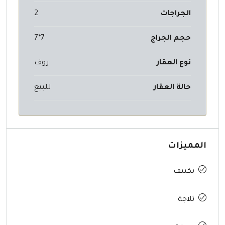
الجراجات
2
حجم الجراج
7*7
نوع العقار
روف
حالة العقار
للبيع
المميزات
تكييف
ثلاجة