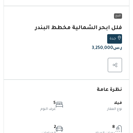
للبيع
فلل ابحر الشمالية مخطط البندر
جدة
ر.س3,250,000
نظرة عامة
فيلا
5
نوع العقار
غرف النوم
2
8