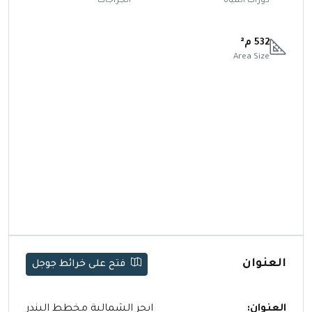
دورات المياة
الجراجات
532 م²
Area Size
العنوان
فتح على خرائط جوجل
العنوان:
ابحر الشمالية مخطط البندر