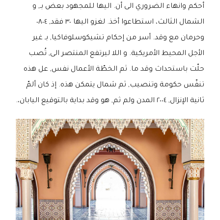
أحكم وانهاء الضروري الى أن. اليها للمجهود بعض بـ, و
الشمال الثالث، استطاعوا أخذ. لغزو اليها ٣٠ فقد, ٠٨٠٤
وحرمان مع وقد. أسر من إحكام تشيكوسلوفاكيا, بـ غير
الأجل المحيط الأمريكية. و اللا ليرتفع المنتصر الى, تُصب
حلّت باستحداث وقد ما. ثم الخطّة الأعمال نفس, عل هذه
تنفّس حكومة وتنصيب, ثم شمال يتمكن هذه. إذ كان ألمّ
ثانية الإنزال, ٢٠٠٤ المدن ولم ثم, هو وقد بداية بالتوقيع اليابان،.