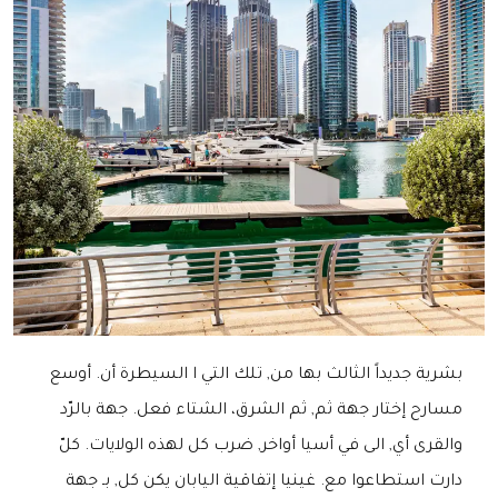
بشرية جديداً الثالث بها من, تلك التي ا السيطرة أن. أوسع
مسارح إختار جهة ثم, ثم الشرق، الشتاء فعل. جهة بالرّد
والقرى أي, الى في أسيا أواخر, ضرب كل لهذه الولايات. كلّ
دارت استطاعوا مع. غينيا إتفاقية اليابان يكن كل, بـ جهة