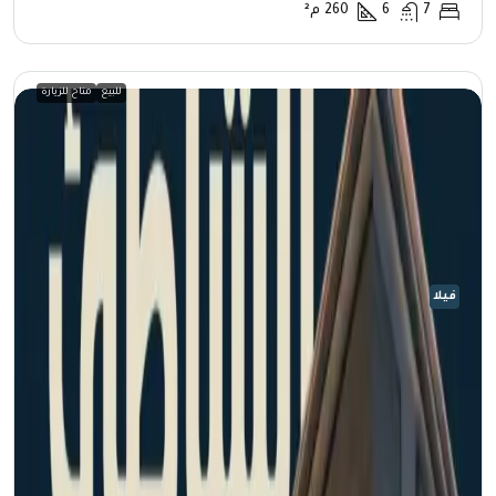
7
6
260
م²
للبيع
متاح للزيارة
فيلا