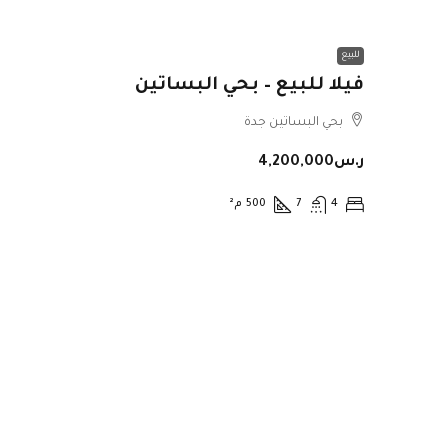
للبيع
فيلا للبيع – بحي البساتين
بحي البساتين جدة
ر.س4,200,000
4
7
500
م²