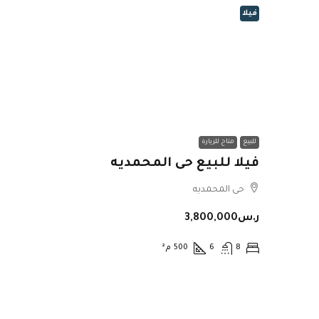
فيلا
للبيع
متاح للزيارة
فيلا للبيع حى المحمديه
حى المحمديه
ر.س3,800,000
8
6
500
م²