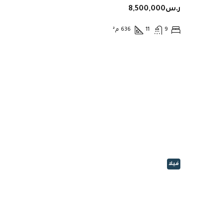
ر.س8,500,000
9
11
636
م²
فيلا