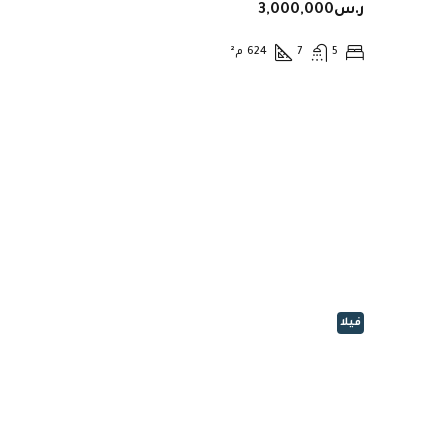
ر.س3,000,000
5
7
624
م²
فيلا