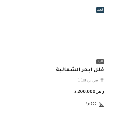
فيلا
للبيع
فلل ابحر الشمالية
فيي حي اللؤلؤ
ر.س2,200,000
500
م²