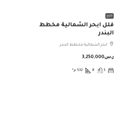
للبيع
فلل ابحر الشمالية مخطط
البندر
ابحر الشمالية مخطط البندر
ر.س3,250,000
5
8
532
م²