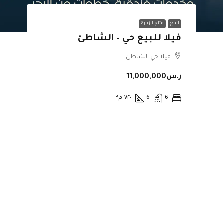
للبيع
متاح للزيارة
فيلا للبيع حي – الشاطئ
فيلا حي الشاطئ
ر.س11,000,000
6
6
٧٢٠
م²