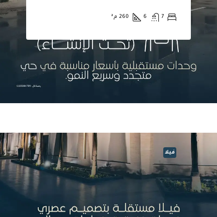
7
6
260
م²
فيلا