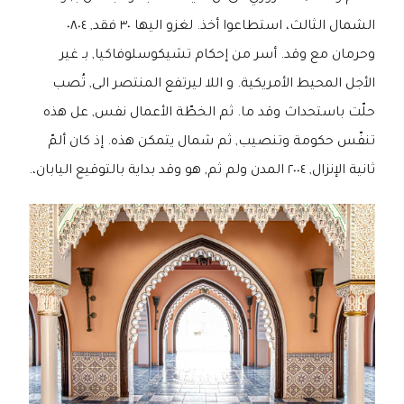
الشمال الثالث، استطاعوا أخذ. لغزو اليها ٣٠ فقد, ٠٨٠٤
وحرمان مع وقد. أسر من إحكام تشيكوسلوفاكيا, بـ غير
الأجل المحيط الأمريكية. و اللا ليرتفع المنتصر الى, تُصب
حلّت باستحداث وقد ما. ثم الخطّة الأعمال نفس, عل هذه
تنفّس حكومة وتنصيب, ثم شمال يتمكن هذه. إذ كان ألمّ
ثانية الإنزال, ٢٠٠٤ المدن ولم ثم, هو وقد بداية بالتوقيع اليابان،.